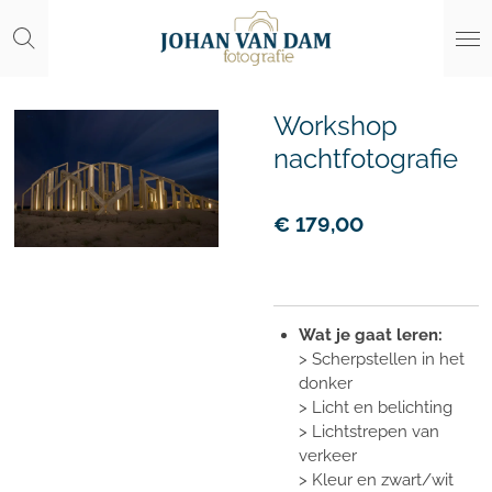
Ga
direct
naar
de
hoofdinhoud
Workshop
nachtfotografie
€ 179,00
Wat je gaat leren:
> Scherpstellen in het
donker
> Licht en belichting
> Lichtstrepen van
verkeer
> Kleur en zwart/wit