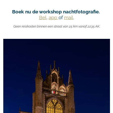
Boek nu de workshop nachtfotografie.
Bel
,
app
of
mail
.
Geen reiskosten binnen een straal van 25 km vanaf 2235 AK.